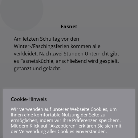
Fasnet
Am letzten Schultag vor den
Winter-/Faschingsferien kommen alle
verkleidet. Nach zwei Stunden Unterricht gibt
es Fasnetsküchle, anschließend wird gespielt,
getanzt und gelacht.
Cookie-Hinweis
Kooperationstag Grundschule – SEK I
Wir verwenden auf unserer Webseite Cookies, um
Ihnen eine komfortable Nutzung der Seite zu
In diesem Schuljahr waren wir Gastgeber des
ermöglichen, indem wir Ihre Präferenzen speichern.
Mit dem Klick auf "Akzeptieren" erklären Sie sich mit
jährlichen Treffens. Wir begrüßten über 20
der Verwendung aller Cookies einverstanden.
Lehrkräfte und Schulleiter/innen der anderen