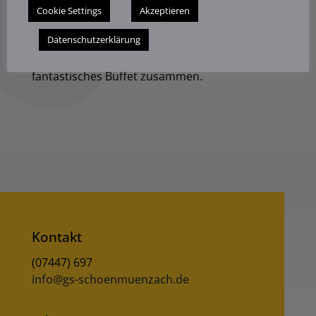
Schule. Natürlich ging es vor allem darum
Cookie Settings
Akzeptieren
unseren Gästen zu zeigen, wie Schule „ohne
Datenschutzerklärung
Noten“ (LLr) funktioniert. Unsere Eltern aus 12
verschiedenen Nationen stellten dabei ein
fantastisches Buffet zusammen.
Kontakt
(07447) 697
info@gs-schoenmuenzach.de